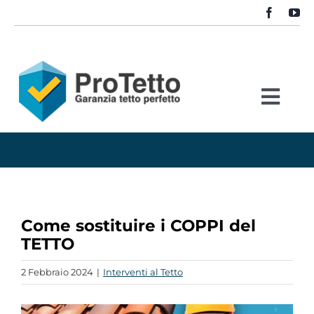
Salta
al
contenuto
Togg
Navi
Home
Servizi
Come sostituire i COPPI del
Stabile
TETTO
2 Febbraio 2024
|
Interventi al Tetto
Blog