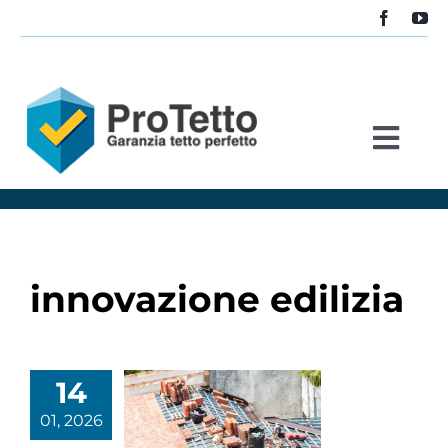
Salta
al
contenuto
Togg
Navi
Home
Servizi
innovazione edilizia
Stabile
14
Blog
01, 2026