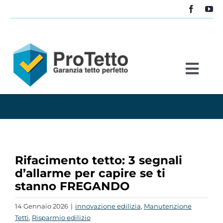
Salta
al
contenuto
Togg
Navi
Home
Servizi
Rifacimento tetto: 3 segnali
Stabile
d’allarme per capire se ti
stanno FREGANDO
Blog
14 Gennaio 2026
|
innovazione edilizia
,
Manutenzione
Tetti
,
Risparmio edilizio