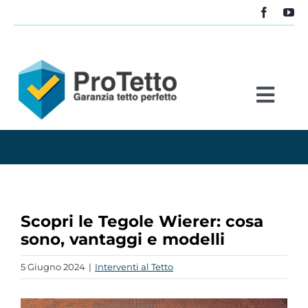
Salta
al
contenuto
Togg
Navi
Home
Servizi
Scopri le Tegole Wierer: cosa
Stabile
sono, vantaggi e modelli
5 Giugno 2024
|
Interventi al Tetto
Blog