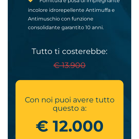
Fornitura e posa di impregnante
incolore idrorepellente Antimuffa e
Antimuschio con funzione
consolidante garantito 10 anni.
Tutto ti costerebbe:
€ 13.900
Con noi puoi avere tutto
questo a:
€ 12.000