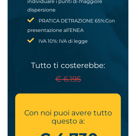
individuare i punti di maggiore
dispersione
PRATICA DETRAZIONE 65%:​Con
presentazione all’ENEA
IVA 10%: IVA di legge
Tutto ti costerebbe:
€ 6.195
Con noi puoi avere tutto
questo a: