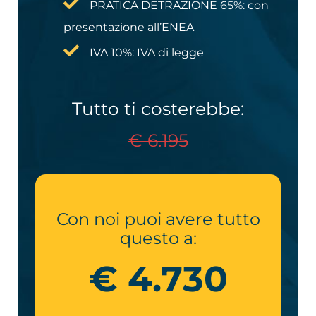
PRATICA DETRAZIONE 65%:​ con
presentazione all’ENEA
IVA 10%: IVA di legge
Tutto ti costerebbe:
€ 6.195
Con noi puoi avere tutto
questo a:
€ 4.730