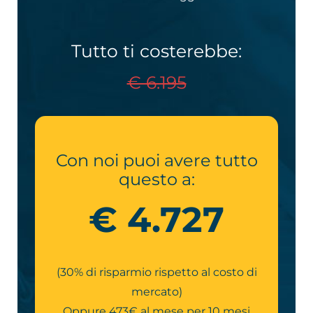
Tutto ti costerebbe:
€ 6.195
Con noi puoi avere tutto
questo a:
€ 4.727
(30% di risparmio rispetto al costo di
mercato)
Oppure 473€ al mese per 10 mesi