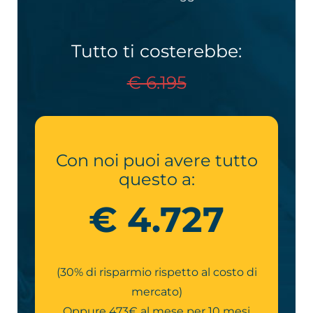
Tutto ti costerebbe:
€ 6.195
Con noi puoi avere tutto
questo a:
€ 4.727
(30% di risparmio rispetto al costo di
mercato)
Oppure 473€ al mese per 10 mesi